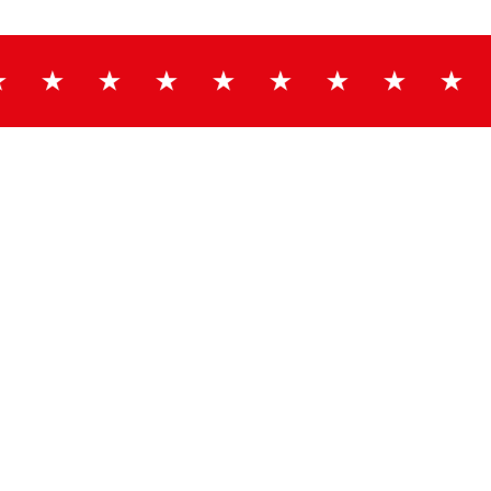
★★
★★★★★
★★