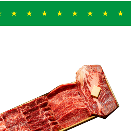
★★
★★★★★
★★